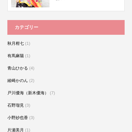
カテゴリー
秋月柑七
(1)
有馬麻陽
(1)
青山ひかる
(4)
綾崎かのん
(2)
戸川優海（新木優海）
(7)
石野瑠見
(3)
小野紗也香
(3)
片瀬美月
(1)