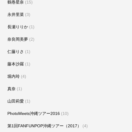
鶴巻星奈
(15)
永井里菜
(3)
長瀬りりか
(1)
奈良岡美夢
(2)
仁藤りさ
(1)
藤本沙羅
(1)
堀内玲
(4)
真奈
(1)
山田莉愛
(1)
PhotoMeets沖縄ツアー2016
(10)
第1回FANFUNPOP沖縄ツアー（2017）
(4)