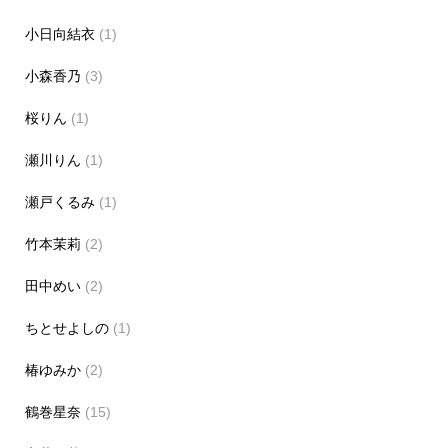
小日向結衣
(1)
小森香乃
(3)
桜りん
(1)
瀬川りん
(1)
瀬戸くるみ
(1)
竹本茉莉
(2)
田中めい
(2)
ちとせよしの
(1)
椿ゆみか
(2)
鶴巻星奈
(15)