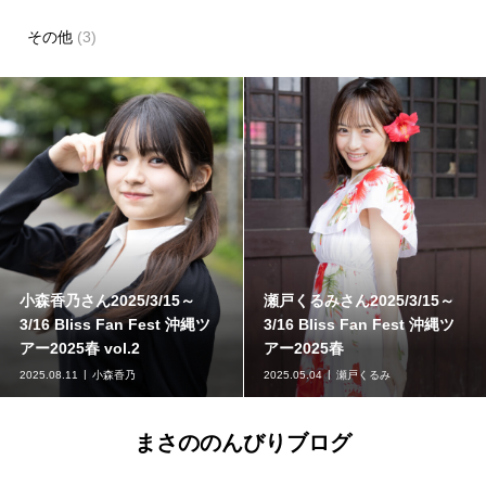
その他
(3)
3/15～
小森香乃さん2025/3/15～
秋月柑七さん2024/11
st 沖縄ツ
3/16 Bliss Fan Fest 沖縄ツ
11/17 Bliss Fan F
アー2025春 vol.1
アー2024
2025.03.20
小森香乃
2025.03.11
秋月柑七
まさののんびりブログ