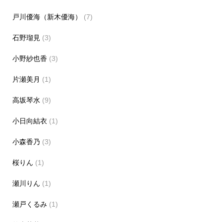
戸川優海（新木優海）
(7)
石野瑠見
(3)
小野紗也香
(3)
片瀬美月
(1)
高坂琴水
(9)
小日向結衣
(1)
小森香乃
(3)
桜りん
(1)
瀬川りん
(1)
瀬戸くるみ
(1)