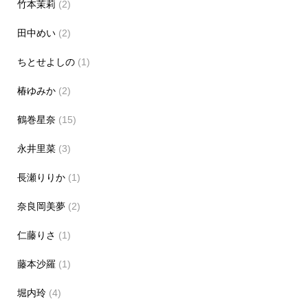
竹本茉莉
(2)
田中めい
(2)
ちとせよしの
(1)
椿ゆみか
(2)
鶴巻星奈
(15)
永井里菜
(3)
長瀬りりか
(1)
奈良岡美夢
(2)
仁藤りさ
(1)
藤本沙羅
(1)
堀内玲
(4)